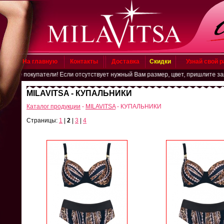
На главную
Контакты
Доставка
Скидки
Узнай свой 
окупатели! Если отсутствует нужный Вам размер, цвет, пришлите заявку на э
MILAVITSA - КУПАЛЬНИКИ
Каталог продукции
-
MILAVITSA
- КУПАЛЬНИКИ
Страницы:
1
|
2
|
3
|
4