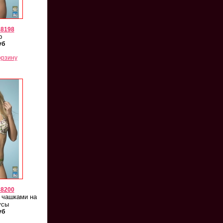
48198
р
уб
орзину
48200
 чашками на
усы
уб