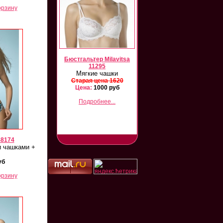
орзину
vitsa 12102/26105
Бюстгальтер Milavitsa
Milavitsa 12331/26331
Комплект
11295
Комплект
Мягкие чашки
арая цена 3000
Старая цена 3000
ена:
1500 руб
Старая цена 1620
Цена:
1800 руб
Цена:
1000 руб
Подробнее...
Подробнее...
Подробнее...
48174
и чашками +
уб
орзину