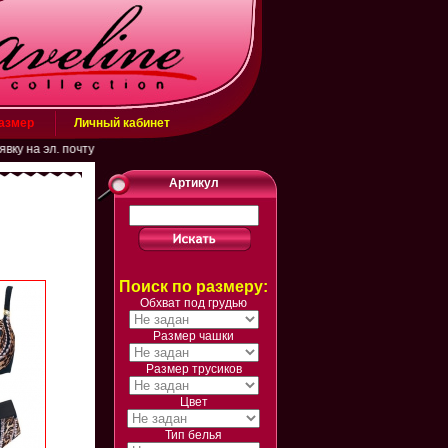
размер
Личный кабинет
л. почту belarusachka@inbox.ru или в WhatsApp (+79883431506)
Артикул
Поиск по размеру:
Обхват под грудью
Размер чашки
Размер трусиков
Цвет
Тип белья