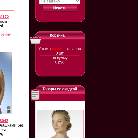
48172
стюм
уб
орзину
Корзина
У вас в
корзине
товаров
0
шт
на сумму
0
руб
Товары со скидкой
8042
 чашками без
усы
уб