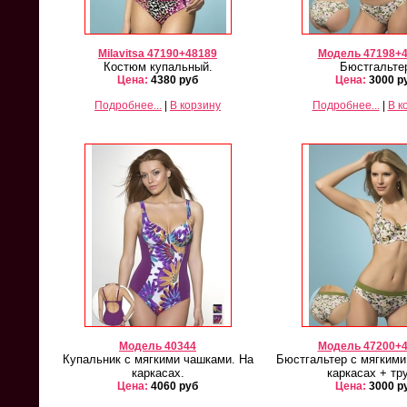
Milavitsa 47190+48189
Модель 47198+
Костюм купальный.
Бюстгальте
Цена:
4380 руб
Цена:
3000 р
Подробнее...
|
В корзину
Подробнее...
|
В к
Модель 40344
Модель 47200+
Купальник с мягкими чашками. На
Бюстгальтер с мягкими
каркасах.
каркасах + тр
Цена:
4060 руб
Цена:
3000 р