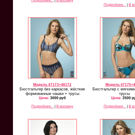
Подробнее...
|
В корзину
Подробнее...
|
В к
Milavitsa 821/26819
Milavitsa 12233/26232
Mila
Комплект
Комплект
Старая цена 3500
Старая цена 3000
Ст
Цена:
2000 руб
Цена:
1600 руб
Ц
Подробнее...
Подробнее...
Модель 47173+48172
Модель 47175+
Бюстгальтер без каркасов, жёсткие
Бюстгальтер с мягким
формованные чашки + трусы
трусы
Цена:
3000 руб
Цена:
3500 р
Подробнее...
|
В корзину
Подробнее...
|
В к