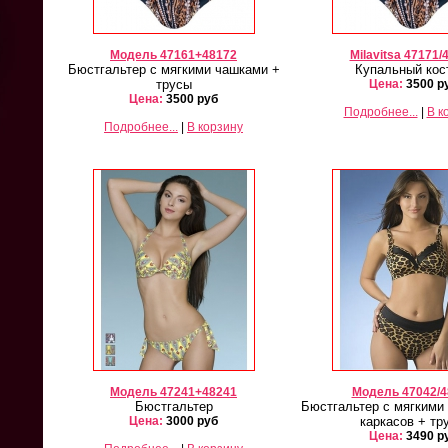
Модель 47161+48172
Milavitsa 47171/
Бюстгальтер с мягкими чашками +
Купальный ко
трусы
Цена:
3500 р
Цена:
3500 руб
Подробнее...
|
В к
Подробнее...
|
В корзину
Модель 47241+48241
Модель 47042/4
Бюстгальтер
Бюстгальтер с мягкими
Цена:
3000 руб
каркасов + тр
Цена:
3490 р