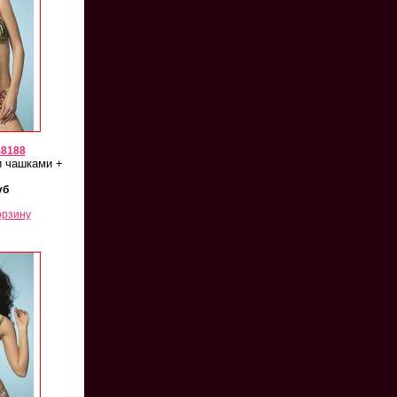
48188
и чашками +
уб
орзину