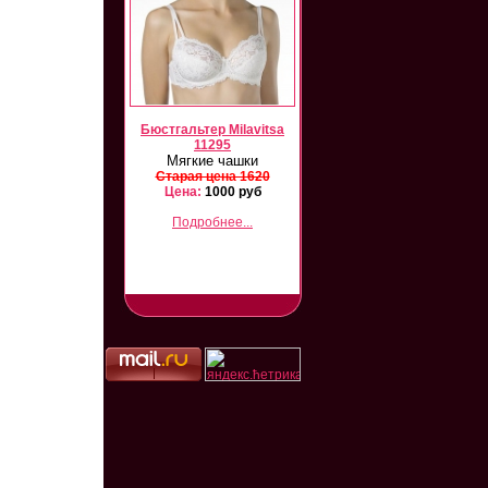
Бюстгальтер Milavitsa
Milavitsa 12331/26331
Бюстгальтер Milav
11295
Комплект
11768
Мягкие чашки
Мягкие чашки
Старая цена 3000
Старая цена 1620
Цена:
1800 руб
Старая цена 13
Цена:
1000 руб
Цена:
1000 ру
Подробнее...
Подробнее...
Подробнее...