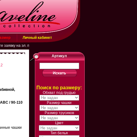
размер
Личный кабинет
вку на эл. почту belarusachka@inbox.ru или в WhatsApp (+79883431506)
Артикул
12
Поиск по размеру:
абивной,
Обхват под грудью
ABC / 90-110
Размер чашки
Размер трусиков
Цвет
ванные чашки
Тип белья