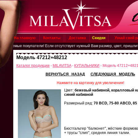
На главную
Контакты
Доставка
Скидки
Узнай свой 
жаемые покупатели! Если отсутствует нужный Вам размер, цвет, пришлите зая
Модель 47212+48212
Каталог продукции
-
MILAVITSA
-
КУПАЛЬНИКИ
- Модель 47212+482
ВЕРНУТЬСЯ НАЗАД
СЛЕДУЮЩАЯ МОДЕЛЬ
Нажмите на картинку для увеличения!
Цвет:
бежевый набивной, коралловый н
синий набивной
Размерный ряд:
70 BCD, 75-80 ABCD, 85 
Бюстгальтер "балконет", жёсткие формо
+ трусы "слип", средняя линия талии.