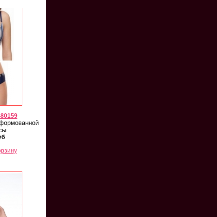
480159
 формованной
сы
уб
орзину