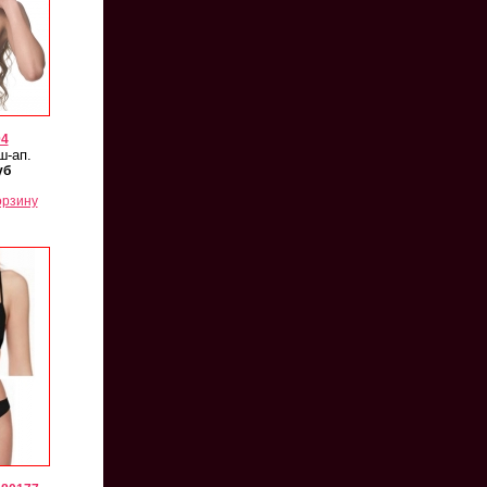
04
ш-ап.
уб
орзину