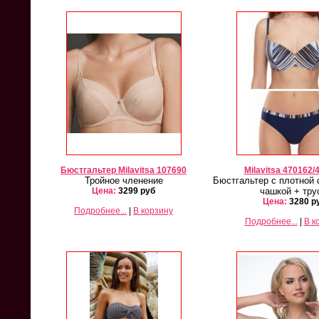
Бюстгальтер Milavitsa 107690
Milavitsa 470162/
Тройное членение
Бюстгальтер с плотной
Цена:
3299 руб
чашкой + тру
Цена:
3280 р
Подробнее...
|
В корзину
Подробнее...
|
В к