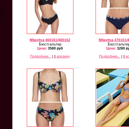
Milavitsa 460161/480162
Milavitsa 470161/
Бюстгальтер
Бюстгальте
Цена:
3580 руб
Цена:
3280 р
Подробнее...
|
В корзину
Подробнее...
|
В к