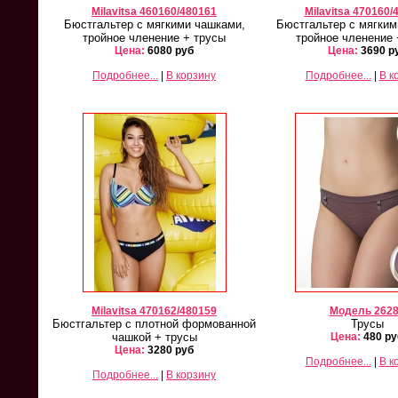
Milavitsa 460160/480161
Milavitsa 470160/
Бюстгальтер с мягкими чашками,
Бюстгальтер с мягким
тройное членение + трусы
тройное членение 
Цена:
6080 руб
Цена:
3690 р
Подробнее...
|
В корзину
Подробнее...
|
В к
Milavitsa 821/26819
Milavitsa 12233/26232
Mila
Комплект
Комплект
Старая цена 3500
Старая цена 3000
Ст
Цена:
2000 руб
Цена:
1600 руб
Ц
Подробнее...
Подробнее...
Milavitsa 470162/480159
Модель 262
Бюстгальтер с плотной формованной
Трусы
чашкой + трусы
Цена:
480 ру
Цена:
3280 руб
Подробнее...
|
В к
Подробнее...
|
В корзину