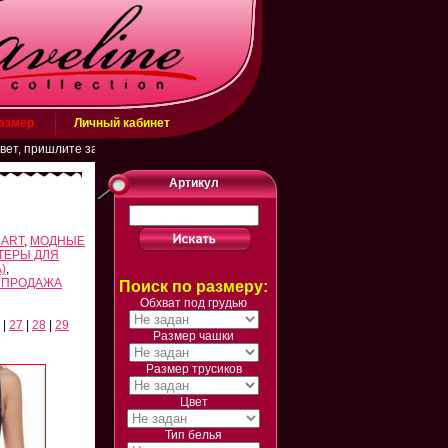
размер
Личный кабинет
лите заявку на эл. почту belarusachka@inbox.ru или в WhatsApp (+798834315
Артикул
 ART
,
МОДНЫЕ
ТЕРЫ ДЛЯ
)
,
СПРОДАЖА
Поиск по размеру:
Обхват под грудью
|
27
|
28
|
29
Размер чашки
Размер трусиков
Цвет
Тип белья