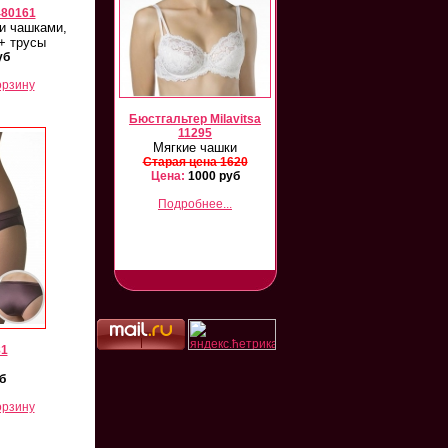
480161
и чашками,
+ трусы
уб
орзину
vitsa 12102/26105
Бюстгальтер Milavitsa
Milavitsa 12331/26331
Комплект
11295
Комплект
Мягкие чашки
арая цена 3000
Старая цена 3000
ена:
1500 руб
Старая цена 1620
Цена:
1800 руб
Цена:
1000 руб
Подробнее...
Подробнее...
Подробнее...
81
б
орзину