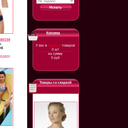
Корзина
480159
р
У вас в
корзине
товаров
уб
0
шт
на сумму
орзину
0
руб
Товары со скидкой