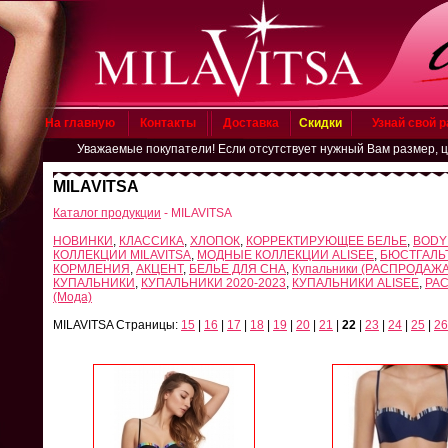
На главную
Контакты
Доставка
Скидки
Узнай свой 
Уважаемые покупатели! Если отсутствует нужный Вам размер, цвет, приш
MILAVITSA
Каталог продукции
- MILAVITSA
НОВИНКИ
,
КЛАССИКА
,
ХЛОПОК
,
КОРРЕКТИРУЮЩЕЕ БЕЛЬЕ
,
BODY
КОЛЛЕКЦИИ MILAVITSA
,
МОДНЫЕ КОЛЛЕКЦИИ ALISEE
,
БЮСТГАЛЬ
КОРМЛЕНИЯ
,
АКЦЕНТ
,
БЕЛЬЕ ДЛЯ СНА
,
Купальники (РАСПРОДАЖА
КУПАЛЬНИКИ
,
КУПАЛЬНИКИ 2020-2023
,
КУПАЛЬНИКИ ALISEE
,
РА
(Мода)
MILAVITSA Страницы:
15
|
16
|
17
|
18
|
19
|
20
|
21
|
22
|
23
|
24
|
25
|
26