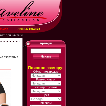
размер
Личный кабинет
ришлите заявку на эл. почту belarusachka@inbox.ru или в WhatsApp (+798834
Артикул
ные очертания
Поиск по размеру:
Обхват под грудью
Размер чашки
Размер трусиков
Цвет
Тип белья