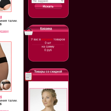
18
иния талии.
б
Корзина
орзину
У вас в
корзине
товаров
0
шт
на сумму
0
руб
Товары со скидкой
76
линия талии.
б