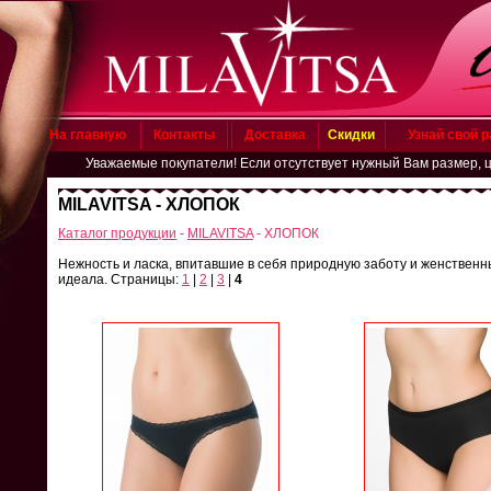
На главную
Контакты
Доставка
Скидки
Узнай свой 
Уважаемые покупатели! Если отсутствует нужный Вам размер, цвет, п
MILAVITSA - ХЛОПОК
Каталог продукции
-
MILAVITSA
- ХЛОПОК
Нежность и ласка, впитавшие в себя природную заботу и женствен
идеала. Страницы:
1
|
2
|
3
|
4