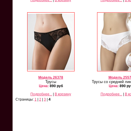
Подробнее...
|
В корзину
Подробнее...
|
В к
Milavitsa 821/26819
Milavitsa 12233/26232
Mila
Комплект
Комплект
Старая цена 3500
Старая цена 3000
Ст
Цена:
2000 руб
Цена:
1600 руб
Ц
Подробнее...
Подробнее...
Модель 26378
Модель 255
Трусы
Трусы со средней лин
Цена:
890 руб
Цена:
890 ру
Подробнее...
|
В корзину
Подробнее...
|
В к
Страницы:
1
|
2
|
3
|
4