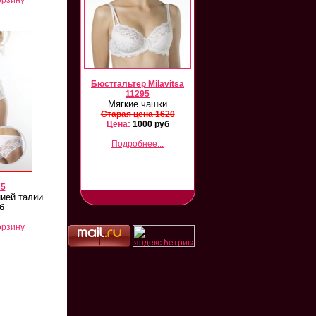
орзину
vitsa 12102/26105
Бюстгальтер Milavitsa
Milavitsa 12331/26331
Комплект
11295
Комплект
Мягкие чашки
арая цена 3000
Старая цена 3000
ена:
1500 руб
Старая цена 1620
Цена:
1800 руб
Цена:
1000 руб
Подробнее...
Подробнее...
Подробнее...
75
ией талии.
б
орзину