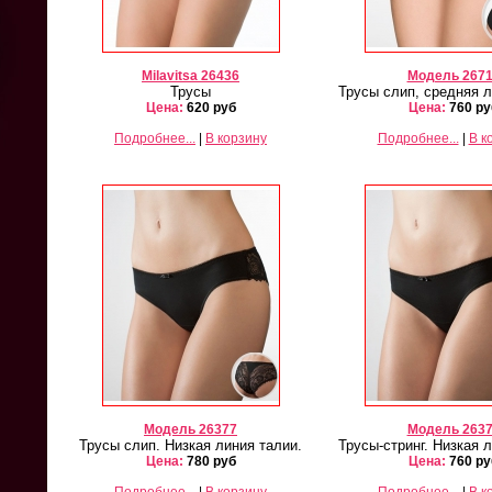
Milavitsa 26436
Модель 267
Трусы
Трусы слип, средняя л
Цена:
620 руб
Цена:
760 ру
Подробнее...
|
В корзину
Подробнее...
|
В к
Модель 26377
Модель 263
Трусы слип. Низкая линия талии.
Трусы-стринг. Низкая 
Цена:
780 руб
Цена:
760 ру