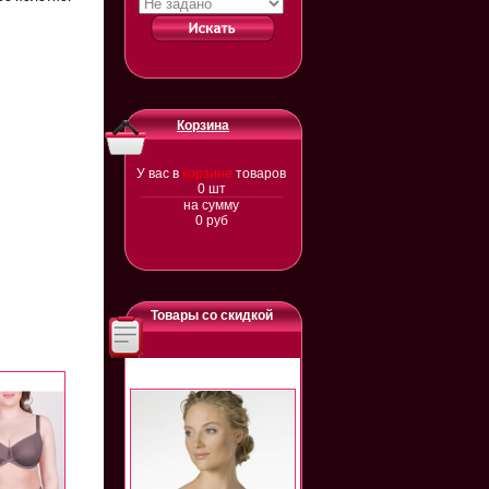
Корзина
У вас в
корзине
товаров
0
шт
на сумму
0
руб
Товары со скидкой