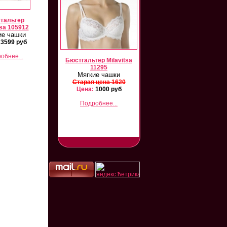
гальтер
tsa 105912
ие чашки
3599 руб
обнее...
vitsa 12102/26105
Бюстгальтер Milavitsa
Milavitsa 12331/26331
Комплект
11295
Комплект
Мягкие чашки
арая цена 3000
Старая цена 3000
ена:
1500 руб
Старая цена 1620
Цена:
1800 руб
Цена:
1000 руб
Подробнее...
Подробнее...
Подробнее...