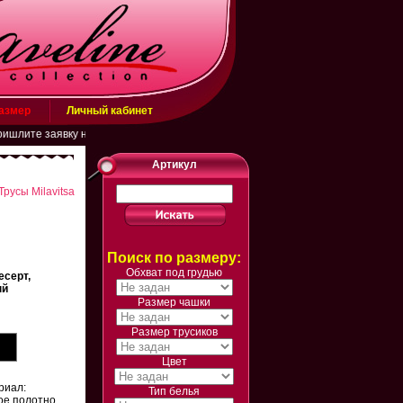
размер
Личный кабинет
те заявку на эл. почту belarusachka@inbox.ru или в WhatsApp (+79883431506
Артикул
Трусы Milavitsa
Поиск по размеру:
Обхват под грудью
есерт,
ый
Размер чашки
Размер трусиков
Цвет
риал:
Тип белья
ое полотно.