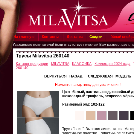
На главную
Контакты
Доставка
Скидки
Узнай свой 
Уважаемые покупатели! Если отсутствует нужный Вам размер, цвет, пришли
Трусы Milavitsa 260140
Каталог продукции
-
MILAVITSA
-
КЛАССИКА
-
Коллекция 2024 года
- 
260140
ВЕРНУТЬСЯ НАЗАД
СЛЕДУЮЩАЯ МОДЕЛЬ
Нажмите на картинку для увеличения!
Цвет:
белый, пастель, нюд, кофейный д
шоколадный трюфель, эспрессо, чёрн
Размерный ряд:
102-122
Трусы "слип". Высокая линия талии. Мате
эластичное полотно + эластичное сетчат